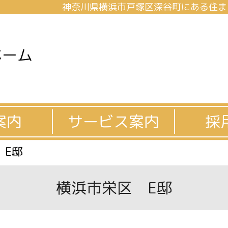
神奈川県横浜市戸塚区深谷町にある住ま
ホーム
案内
サービス案内
採
 E邸
横浜市栄区 E邸